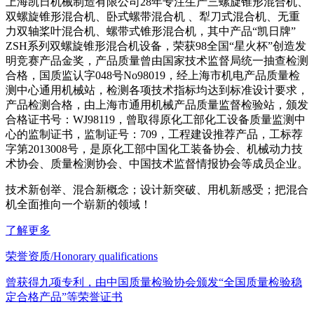
上海凯日机械制造有限公司28年专注生产三螺旋锥形混合机、
双螺旋锥形混合机、卧式螺带混合机 、犁刀式混合机、无重
力双轴桨叶混合机、螺带式锥形混合机，其中产品“凯日牌”
ZSH系列双螺旋锥形混合机设备，荣获98全国“星火杯”创造发
明竞赛产品金奖，产品质量曾由国家技术监督局统一抽查检测
合格，国质监认字048号No98019，经上海市机电产品质量检
测中心通用机械站，检测各项技术指标均达到标准设计要求，
产品检测合格，由上海市通用机械产品质量监督检验站，颁发
合格证书号：WJ98119，曾取得原化工部化工设备质量监测中
心的监制证书，监制证号：709，工程建设推荐产品，工标荐
字第2013008号，是原化工部中国化工装备协会、机械动力技
术协会、质量检测协会、中国技术监督情报协会等成员企业。
技术新创举、混合新概念；设计新突破、用机新感受；把混合
机全面推向一个崭新的领域！
了解更多
荣誉资质/Honorary qualifications
曾获得九项专利，由中国质量检验协会颁发“全国质量检验稳
定合格产品”等荣誉证书